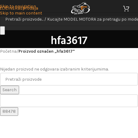
Skip to navigation
ELIČINE
Rasprodaja
Skip to main content
hfa3617
Početna
/
Proizvod označen „hfa3617“
Nijedan proizvod ne odgovara izabranim kriterijumima.
Search