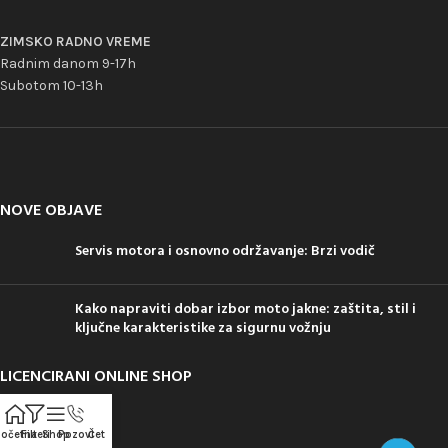
ZIMSKO RADNO VREME
Radnim danom 9-17h
Subotom 10-13h
NOVE OBJAVE
Servis motora i osnovno održavanje: Brzi vodič
Kako napraviti dobar izbor moto jakne: zaštita, stil i
ključne karakteristike za sigurnu vožnju
LICENCIRANI ONLINE SHOP
očetna
Filteri
Shop
Pozovi
Čet