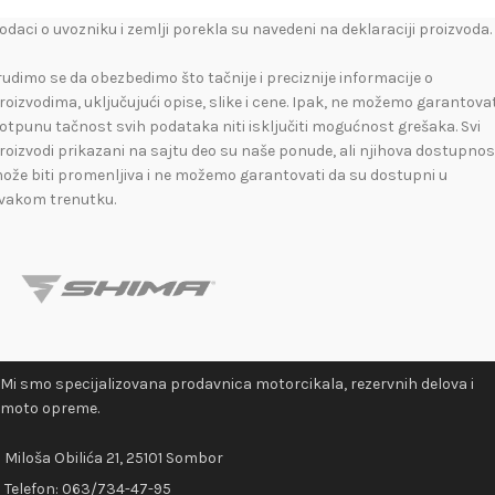
odaci o uvozniku i zemlji porekla su navedeni na deklaraciji proizvoda.
rudimo se da obezbedimo što tačnije i preciznije informacije o
roizvodima, uključujući opise, slike i cene. Ipak, ne možemo garantovat
otpunu tačnost svih podataka niti isključiti mogućnost grešaka. Svi
roizvodi prikazani na sajtu deo su naše ponude, ali njihova dostupnos
ože biti promenljiva i ne možemo garantovati da su dostupni u
vakom trenutku.
Mi smo specijalizovana prodavnica motorcikala, rezervnih delova i
moto opreme.
Miloša Obilića 21, 25101 Sombor
Telefon:
063/734-47-95