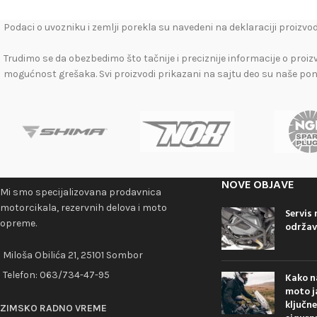
Podaci o uvozniku i zemlji porekla su navedeni na deklaraciji proizvod
Trudimo se da obezbedimo što tačnije i preciznije informacije o proiz
mogućnost grešaka. Svi proizvodi prikazani na sajtu deo su naše po
NOVE OBJAVE
Mi smo specijalizovana prodavnica
motorcikala, rezervnih delova i moto
Servis
opreme.
održav
Miloša Obilića 21, 25101 Sombor
Telefon:
063/734-47-95
Kako n
moto ja
ključne
ZIMSKO RADNO VREME