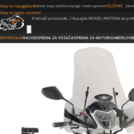
VELIČINE
Skip to navigation
Odredi svoju veličinu kacige i moto opreme
Ukol
Skip to main content
KACIGE
OPREMA ZA VOZAČA
OPREMA ZA MOTOR
GUME
DELOVI
ASPRODAJA!