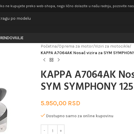
iko ne kupujete preko web-shopa, nego lično dolazite u našu radnju, pozovite nas k
BRENDOVI
ULJE
Početna
/
Oprema za motor
/
Viziri za motocikle
/
KAPPA A7064AK Nosač vizira za SYM SYMPHONY 
KAPPA A7064AK Nosa
SYM SYMPHONY 125 (
5.950,00
RSD
Dostupno samo za online kupovinu