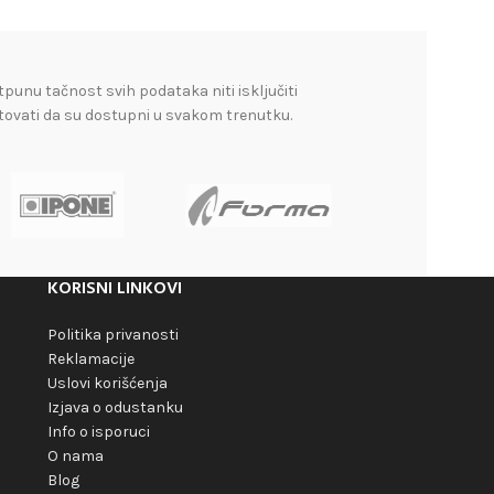
tpunu tačnost svih podataka niti isključiti
tovati da su dostupni u svakom trenutku.
KORISNI LINKOVI
Politika privanosti
Reklamacije
Uslovi korišćenja
Izjava o odustanku
Info o isporuci
O nama
Blog