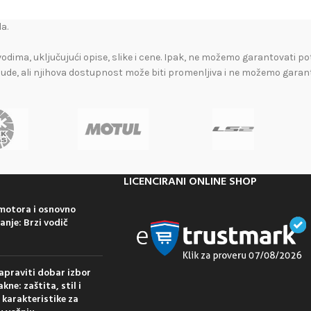
a.
vodima, uključujući opise, slike i cene. Ipak, ne možemo garantovati po
nude, ali njihova dostupnost može biti promenljiva i ne možemo garan
LICENCIRANI ONLINE SHOP
 motora i osnovno
anje: Brzi vodič
apraviti dobar izbor
kne: zaštita, stil i
 karakteristike za