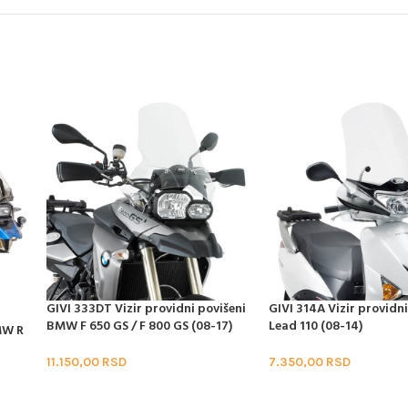
GIVI 333DT Vizir providni povišeni
GIVI 314A Vizir providn
BMW F 650 GS / F 800 GS (08-17)
Lead 110 (08-14)
MW R
11.150,00
RSD
7.350,00
RSD