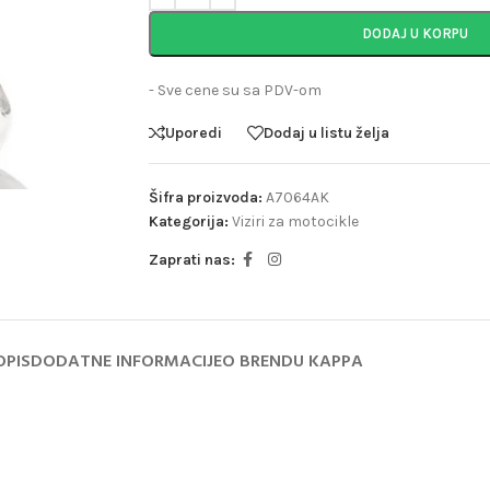
DODAJ U KORPU
- Sve cene su sa PDV-om
Uporedi
Dodaj u listu želja
Šifra proizvoda:
A7064AK
Kategorija:
Viziri za motocikle
Zaprati nas:
OPIS
DODATNE INFORMACIJE
O BRENDU KAPPA