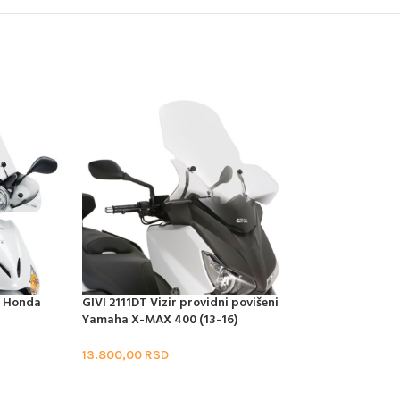
i Honda
GIVI 2111DT Vizir providni povišeni
GIVI 1129DT Vizir
Yamaha X-MAX 400 (13-16)
Honda PCX 125 (1
13.800,00
RSD
6.550,00
RSD