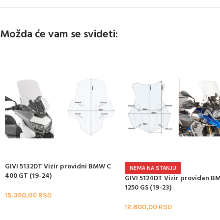
Možda će vam se svideti:
GIVI 5132DT Vizir providni BMW C
NEMA NA STANJU
400 GT (19-24)
GIVI 5124DT Vizir providan B
1250 GS (19-23)
15.350,00
RSD
12.600,00
RSD