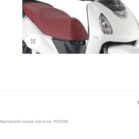
Uveličaj
Namenski nosač vizira za: 7057AK