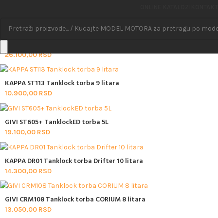
KAPPA DR06 DRIFTER Tanklock torba 9 litara
ONLINE KATALOZI
KONTAKT
14.050,00
RSD
GIVI XL06B tanklock torba 15L
26.100,00
RSD
KAPPA ST113 Tanklock torba 9 litara
10.900,00
RSD
GIVI ST605+ TanklockED torba 5L
19.100,00
RSD
KAPPA DR01 Tanklock torba Drifter 10 litara
14.300,00
RSD
GIVI CRM108 Tanklock torba CORIUM 8 litara
13.050,00
RSD