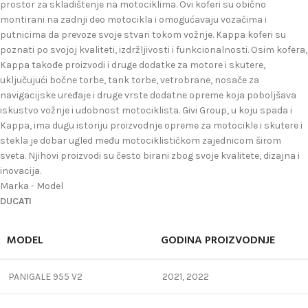
prostor za skladištenje na motociklima. Ovi koferi su obično
montirani na zadnji deo motocikla i omogućavaju vozačima i
putnicima da prevoze svoje stvari tokom vožnje. Kappa koferi su
poznati po svojoj kvaliteti, izdržljivosti i funkcionalnosti. Osim kofera,
Kappa takođe proizvodi i druge dodatke za motore i skutere,
uključujući bočne torbe, tank torbe, vetrobrane, nosače za
navigacijske uređaje i druge vrste dodatne opreme koja poboljšava
iskustvo vožnje i udobnost motociklista. Givi Group, u koju spada i
Kappa, ima dugu istoriju proizvodnje opreme za motocikle i skutere i
stekla je dobar ugled među motociklističkom zajednicom širom
sveta. Njihovi proizvodi su često birani zbog svoje kvalitete, dizajna i
inovacija.
Marka - Model
DUCATI
MODEL
GODINA PROIZVODNJE
PANIGALE 955 V2
2021, 2022