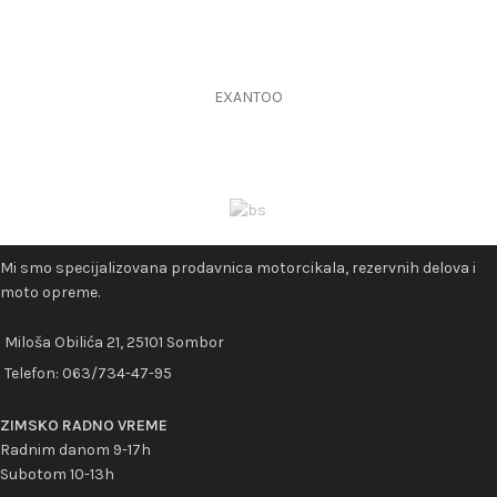
EXANTOO
Mi smo specijalizovana prodavnica motorcikala, rezervnih delova i
moto opreme.
Miloša Obilića 21, 25101 Sombor
Telefon:
063/734-47-95
ZIMSKO RADNO VREME
Radnim danom 9-17h
Subotom 10-13h