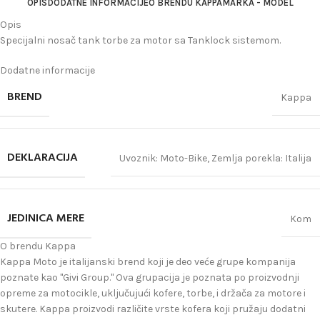
OPIS
DODATNE INFORMACIJE
O BRENDU KAPPA
MARKA - MODEL
Opis
Specijalni nosač tank torbe za motor sa Tanklock sistemom.
Dodatne informacije
BREND
Kappa
DEKLARACIJA
Uvoznik: Moto-Bike
,
Zemlja porekla: Italija
JEDINICA MERE
Kom
O brendu Kappa
Kappa Moto je italijanski brend koji je deo veće grupe kompanija
poznate kao "Givi Group." Ova grupacija je poznata po proizvodnji
opreme za motocikle, uključujući kofere, torbe, i držača za motore i
skutere. Kappa proizvodi različite vrste kofera koji pružaju dodatni