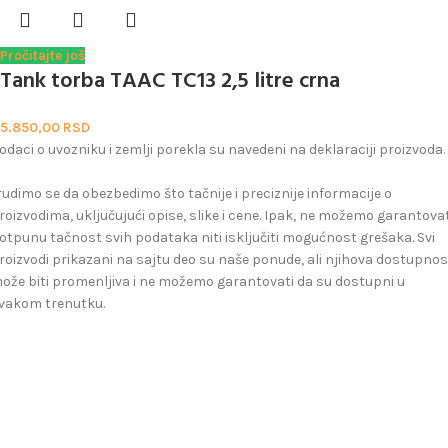
Pročitajte još
Tank torba TAAC TC13 2,5 litre crna
5.850,00
RSD
odaci o uvozniku i zemlji porekla su navedeni na deklaraciji proizvoda.
rudimo se da obezbedimo što tačnije i preciznije informacije o
roizvodima, uključujući opise, slike i cene. Ipak, ne možemo garantovat
otpunu tačnost svih podataka niti isključiti mogućnost grešaka. Svi
roizvodi prikazani na sajtu deo su naše ponude, ali njihova dostupnos
ože biti promenljiva i ne možemo garantovati da su dostupni u
vakom trenutku.