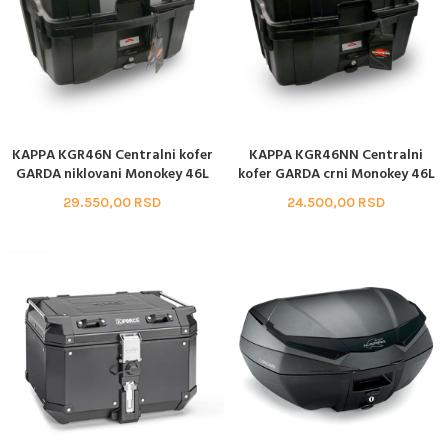
KAPPA KGR46N Centralni kofer
KAPPA KGR46NN Centralni
GARDA niklovani Monokey 46L
kofer GARDA crni Monokey 46L
29.550,00
RSD
24.500,00
RSD