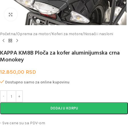
Uveličaj
Početna
/
Oprema za motor
/
Koferi za motore
/
Nosači i nasloni
KAPPA KM8B Ploča za kofer aluminijumska crna
Monokey
12.850,00
RSD
Dostupno samo za online kupovinu
DODAJ U KORPU
- Sve cene su sa PDV-om