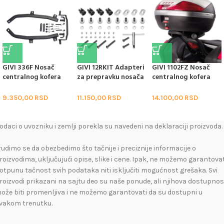
GIVI 336F Nosač
GIVI 12RKIT Adapteri
GIVI 1102FZ Nosač
centralnog kofera
za prepravku nosača
centralnog kofera
Yamaha TDM 850
bočnih kofera
Honda CBR 600 F /
(96-01)
HORNET 600 (11-13)
9.350,00
RSD
11.150,00
RSD
14.100,00
RSD
odaci o uvozniku i zemlji porekla su navedeni na deklaraciji proizvoda.
rudimo se da obezbedimo što tačnije i preciznije informacije o
roizvodima, uključujući opise, slike i cene. Ipak, ne možemo garantovat
otpunu tačnost svih podataka niti isključiti mogućnost grešaka. Svi
roizvodi prikazani na sajtu deo su naše ponude, ali njihova dostupnos
ože biti promenljiva i ne možemo garantovati da su dostupni u
vakom trenutku.