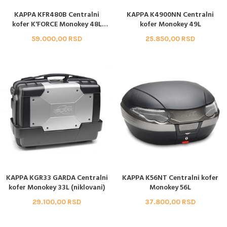
KAPPA KFR480B Centralni
KAPPA K4900NN Centralni
kofer K'FORCE Monokey 48L
kofer Monokey 49L
crni
59.000,00
RSD
25.850,00
RSD
KAPPA KGR33 GARDA Centralni
KAPPA K56NT Centralni kofer
kofer Monokey 33L (niklovani)
Monokey 56L
29.100,00
RSD
37.800,00
RSD