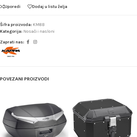
Uporedi
Dodaj u listu želja
Šifra proizvoda:
KM8B
Kategorija:
Nosači i nasloni
Zaprati nas:
POVEZANI PROIZVODI