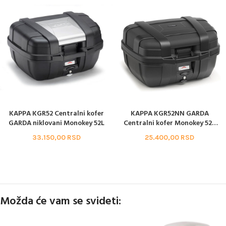
KAPPA KGR52 Centralni kofer
KAPPA KGR52NN GARDA
GARDA niklovani Monokey 52L
Centralni kofer Monokey 52L
(crni)
33.150,00
RSD
25.400,00
RSD
Možda će vam se svideti: