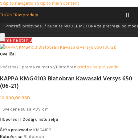
Skip to navigation
Skip to main content
ELIČINE
Rasprodaja
Nema na stanju
Uveličaj
Početna
/
Oprema za motor
/
Blatobran
Vrati se na proizvode
KAPPA KMG4103 Blatobran Kawasaki Versys 650
(06-21)
10.300,00
RSD
- Sve cene su sa PDV-om
Uporedi
Dodaj u listu želja
Šifra proizvoda:
KMG4103
Kategorija:
Blatobran