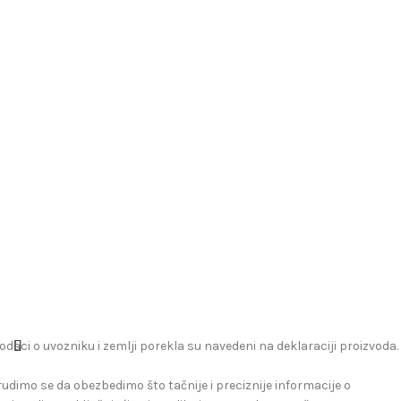
odaci o uvozniku i zemlji porekla su navedeni na deklaraciji proizvoda.
rudimo se da obezbedimo što tačnije i preciznije informacije o