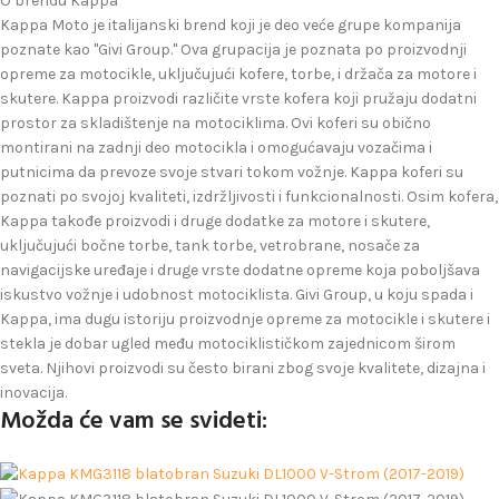
O brendu Kappa
Kappa Moto je italijanski brend koji je deo veće grupe kompanija
poznate kao "Givi Group." Ova grupacija je poznata po proizvodnji
opreme za motocikle, uključujući kofere, torbe, i držača za motore i
skutere. Kappa proizvodi različite vrste kofera koji pružaju dodatni
prostor za skladištenje na motociklima. Ovi koferi su obično
montirani na zadnji deo motocikla i omogućavaju vozačima i
putnicima da prevoze svoje stvari tokom vožnje. Kappa koferi su
poznati po svojoj kvaliteti, izdržljivosti i funkcionalnosti. Osim kofera,
Kappa takođe proizvodi i druge dodatke za motore i skutere,
uključujući bočne torbe, tank torbe, vetrobrane, nosače za
navigacijske uređaje i druge vrste dodatne opreme koja poboljšava
iskustvo vožnje i udobnost motociklista. Givi Group, u koju spada i
Kappa, ima dugu istoriju proizvodnje opreme za motocikle i skutere i
stekla je dobar ugled među motociklističkom zajednicom širom
sveta. Njihovi proizvodi su često birani zbog svoje kvalitete, dizajna i
inovacija.
Možda će vam se svideti: