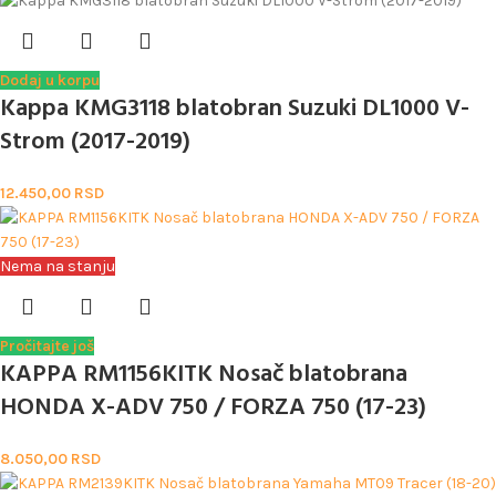
Dodaj u korpu
Kappa KMG3118 blatobran Suzuki DL1000 V-
Strom (2017-2019)
12.450,00
RSD
Nema na stanju
Pročitajte još
KAPPA RM1156KITK Nosač blatobrana
HONDA X-ADV 750 / FORZA 750 (17-23)
8.050,00
RSD