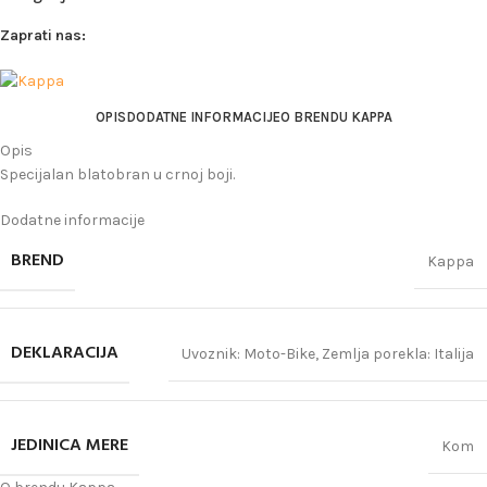
Zaprati nas:
OPIS
DODATNE INFORMACIJE
O BRENDU KAPPA
Opis
Specijalan blatobran u crnoj boji.
Dodatne informacije
BREND
Kappa
DEKLARACIJA
Uvoznik: Moto-Bike
,
Zemlja porekla: Italija
JEDINICA MERE
Kom