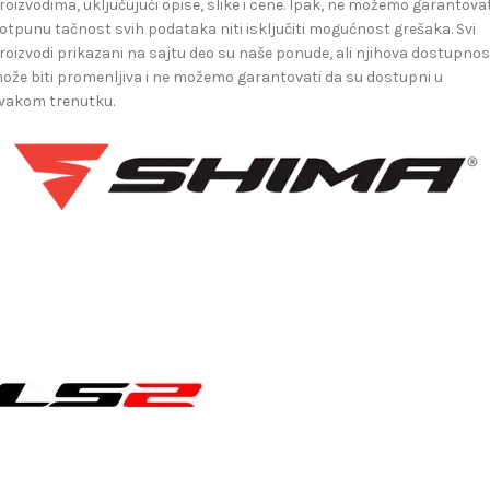
roizvodima, uključujući opise, slike i cene. Ipak, ne možemo garantovat
otpunu tačnost svih podataka niti isključiti mogućnost grešaka. Svi
roizvodi prikazani na sajtu deo su naše ponude, ali njihova dostupnos
ože biti promenljiva i ne možemo garantovati da su dostupni u
vakom trenutku.