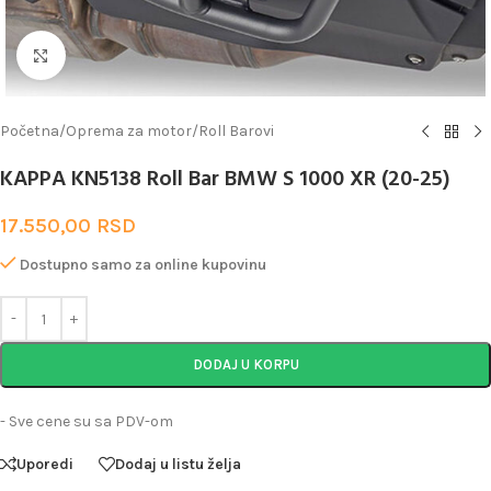
Uveličaj
Početna
/
Oprema za motor
/
Roll Barovi
KAPPA KN5138 Roll Bar BMW S 1000 XR (20-25)
17.550,00
RSD
Dostupno samo za online kupovinu
DODAJ U KORPU
- Sve cene su sa PDV-om
Uporedi
Dodaj u listu želja