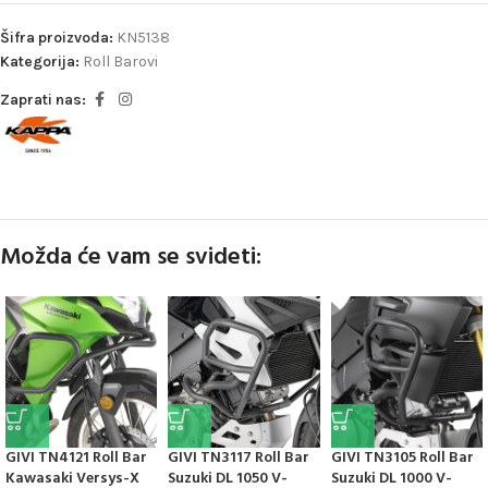
Šifra proizvoda:
KN5138
Kategorija:
Roll Barovi
Zaprati nas:
Možda će vam se svideti:
GIVI TN4121 Roll Bar
GIVI TN3117 Roll Bar
GIVI TN3105 Roll Bar
Kawasaki Versys-X
Suzuki DL 1050 V-
Suzuki DL 1000 V-