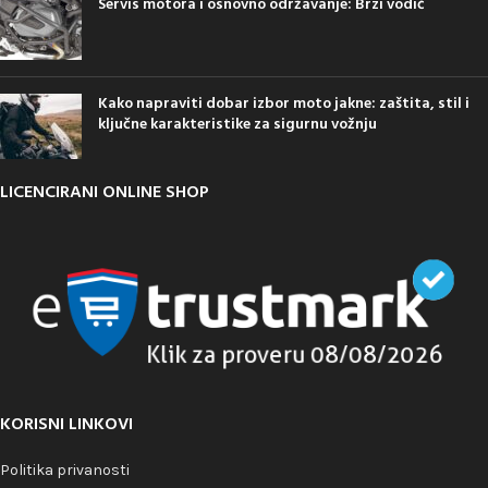
Servis motora i osnovno održavanje: Brzi vodič
Kako napraviti dobar izbor moto jakne: zaštita, stil i
ključne karakteristike za sigurnu vožnju
LICENCIRANI ONLINE SHOP
KORISNI LINKOVI
Politika privanosti