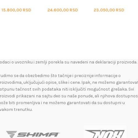
300 (17-24)
STROM (20-23)
STROM (14-19)
15.800,00
RSD
24.600,00
RSD
23.050,00
RSD
odaci o uvozniku i zemlji porekla su navedeni na deklaraciji proizvoda.
rudimo se da obezbedimo što tačnije i preciznije informacije o
roizvodima, uključujući opise, slike i cene. Ipak, ne možemo garantovat
otpunu tačnost svih podataka niti isključiti mogućnost grešaka. Svi
roizvodi prikazani na sajtu deo su naše ponude, ali njihova dostupnos
ože biti promenljiva i ne možemo garantovati da su dostupni u
vakom trenutku.