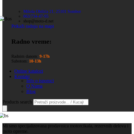
Miloša Obilića 21, 25101 Sombor
063/734-47-95
shop@moto-d.net
Prikaži radnju na mapi
Radno vreme:
Radnim danom:
9-17h
Subotom:
10-13h
Online katalozi
Kontakt
Info o isporuci
O Nama
Blog
Products search
Mi smo specijalizovana prodavnica motorcikala, rezervnih delova i
moto opreme.