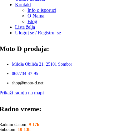
Kontakt
Info o isporuci
O Nama
Blog
Lista želja
Uloguj se / Registruj se
Moto D prodaja:
Miloša Obilića 21, 25101 Sombor
063/734-47-95
shop@moto-d.net
Prikaži radnju na mapi
Radno vreme:
Radnim danom:
9-17h
Subotom:
10-13h