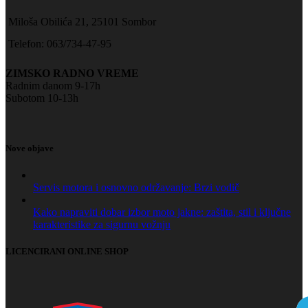
Miloša Obilića 21, 25101 Sombor
Telefon:
063/734-47-95
ZIMSKO RADNO VREME
Radnim danom 9-17h
Subotom 10-13h
Nove objave
Servis motora i osnovno održavanje: Brzi vodič
Kako napraviti dobar izbor moto jakne: zaštita, stil i ključne
karakteristike za sigurnu vožnju
LICENCIRANI ONLINE SHOP