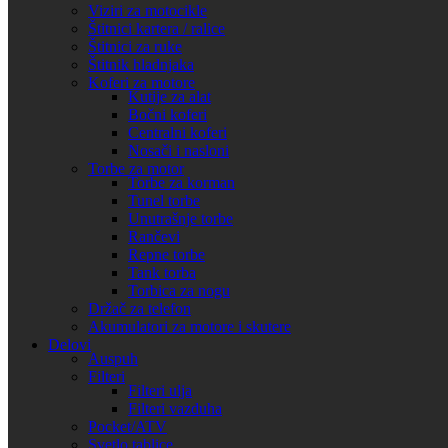
Brzi pregled
Viziri za motocikle
Dodaj u listu želja
Štitnici kartera / ralice
Dodaj u korpu
Štitnici za ruke
Štitnik hladnjaka
Nosači bočnih kofera X-LAND Benelli TRK 502 X
Koferi za motore
Kutije za alat
Bočni koferi
14.120,00
RSD
Centralni koferi
Nosači i nasloni
Uporedi
Torbe za motor
Brzi pregled
Torbe za korman
Dodaj u listu želja
Tunel torbe
Dodaj u korpu
Unutrašnje torbe
Rančevi
Nosači bočnih kofera X-LAND BMW R 1200/1250
Repne torbe
GS 13-23
Tank torba
Torbica za nogu
19.050,00
RSD
Držač za telefon
Akumulatori za motore i skutere
Delovi
Auspuh
Uporedi
Filteri
Brzi pregled
Filteri ulja
Dodaj u listu želja
Filteri vazduha
Dodaj u korpu
Pocket/ATV
Svetlo tablice