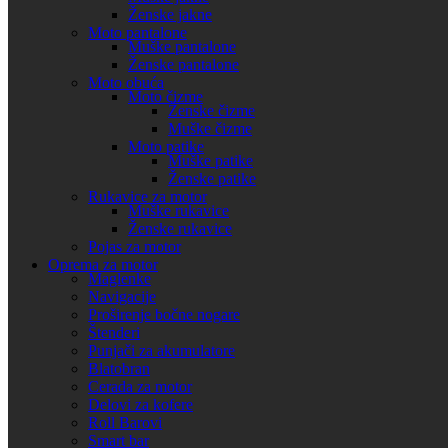
Ženske jakne
Moto pantalone
Uporedi
Muške pantalone
Brzi pregled
Ženske pantalone
Dodaj u listu želja
Moto obuća
Dodaj u korpu
Moto čizme
Ženske čizme
GIVI 1152FZ Nosač centralnog kofera Honda CB
Muške čizme
Moto patike
500 F (16-18)
Muške patike
Ženske patike
12.650,00
RSD
Rukavice za motor
Muške rukavice
Ženske rukavice
Uporedi
Pojas za motor
Brzi pregled
Oprema za motor
Maglenke
Dodaj u listu želja
Navigacije
Dodaj u korpu
Proširenje bočne nogare
Štenderi
GIVI 1111FZ Nosač centralnog kofera Honda NC
Punjači za akumulatore
700 / 750 X (12-15)
Blatobran
Cerada za motor
10.000,00
RSD
Delovi za kofere
Roll Barovi
Uporedi
Smart bar