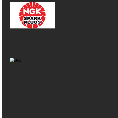
kofere
Napomena:
– Kada se koristi sa pločama KM8A, KM8B, KM9A ili KM9B, nije
moguće montirati set za stop svetlo niti daljinski upravljač na kofer.
– Maksimalno dozvoljeno opterećenje: 6 kg
Ovaj nosač omogućava sigurnu i stabilnu montažu kofera,
kompatibilan je sa različitim sistemima, a pri tome zadržava estetski
sklad i funkcionalnost motocikla.
Dodatne informacije
Brend
Kappa
Deklaracija
Uvoznik: Moto-Bike
,
Zemlja porekla: Italija
Jedinica mere
kpl
O brendu Kappa
Kappa Moto je italijanski brend koji je deo veće grupe kompanija
poznate kao "Givi Group." Ova grupacija je poznata po proizvodnji
opreme za motocikle, uključujući kofere, torbe, i držača za motore i
skutere. Kappa proizvodi različite vrste kofera koji pružaju dodatni
prostor za skladištenje na motociklima. Ovi koferi su obično
montirani na zadnji deo motocikla i omogućavaju vozačima i