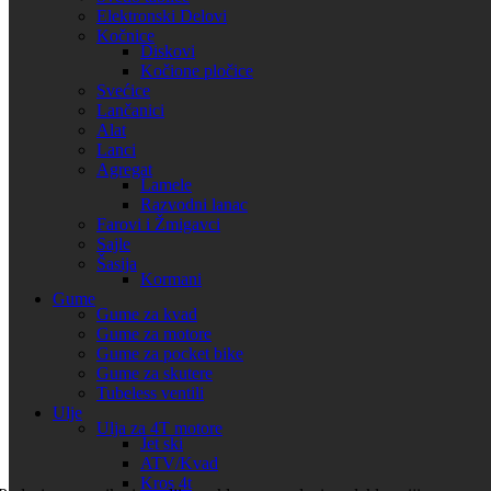
Naslon za alu kofer X-LAND 40L
Elektronski Delovi
Kočnice
950,00
RSD
Diskovi
Kočione pločice
Svećice
Uporedi
Lančanici
Brzi pregled
Alat
Dodaj u listu želja
Lanci
Dodaj u korpu
Agregat
Lamele
Razvodni lanac
Naslon za alu kofer X-LAND 45/55/65L
Farovi i Žmigavci
Sajle
950,00
RSD
Šasija
Kormani
Uporedi
Gume
Brzi pregled
Gume za kvad
Dodaj u listu želja
Gume za motore
Dodaj u korpu
Gume za pocket bike
Gume za skutere
Naslon za kofer za centralne kofere modela K466 i
Tubeless ventili
Ulje
K355
Ulja za 4T motore
Jet ski
4.650,00
RSD
ATV/Kvad
Kros 4t