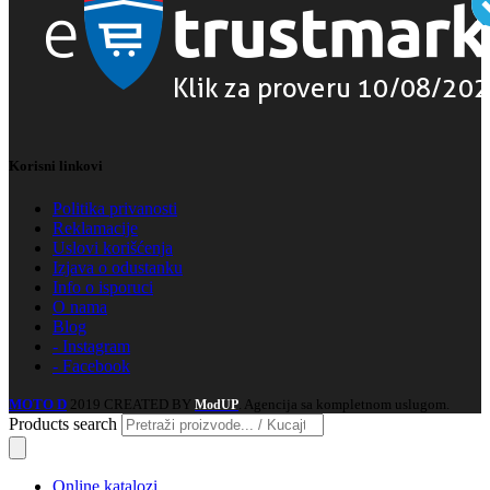
Korisni linkovi
Politika privanosti
Reklamacije
Uslovi korišćenja
Izjava o odustanku
Info o isporuci
O nama
Blog
- Instagram
- Facebook
MOTO D
2019 CREATED BY
. Agencija sa kompletnom uslugom.
ModUP
Products search
Online katalozi