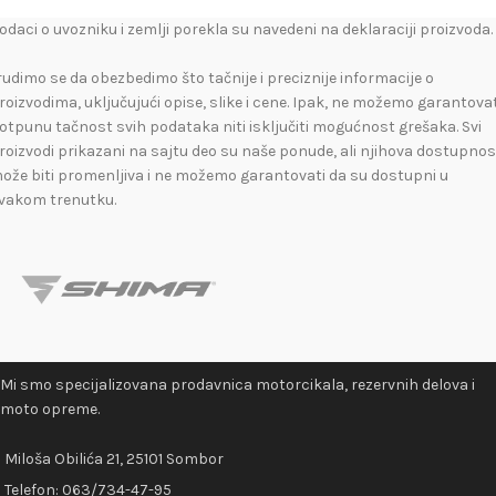
odaci o uvozniku i zemlji porekla su navedeni na deklaraciji proizvoda.
rudimo se da obezbedimo što tačnije i preciznije informacije o
roizvodima, uključujući opise, slike i cene. Ipak, ne možemo garantovat
otpunu tačnost svih podataka niti isključiti mogućnost grešaka. Svi
roizvodi prikazani na sajtu deo su naše ponude, ali njihova dostupnos
ože biti promenljiva i ne možemo garantovati da su dostupni u
vakom trenutku.
Mi smo specijalizovana prodavnica motorcikala, rezervnih delova i
moto opreme.
Miloša Obilića 21, 25101 Sombor
Telefon:
063/734-47-95