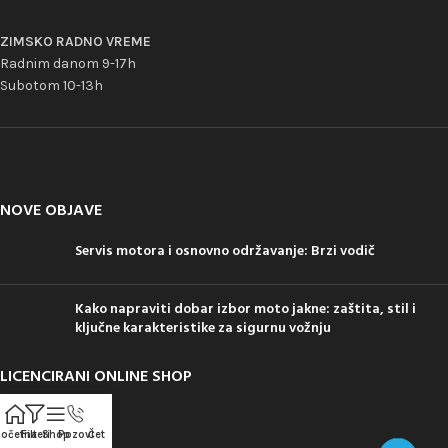
ZIMSKO RADNO VREME
Radnim danom 9-17h
Subotom 10-13h
NOVE OBJAVE
Servis motora i osnovno održavanje: Brzi vodič
Kako napraviti dobar izbor moto jakne: zaštita, stil i
ključne karakteristike za sigurnu vožnju
LICENCIRANI ONLINE SHOP
očetna
Filteri
Shop
Pozovi
Čet