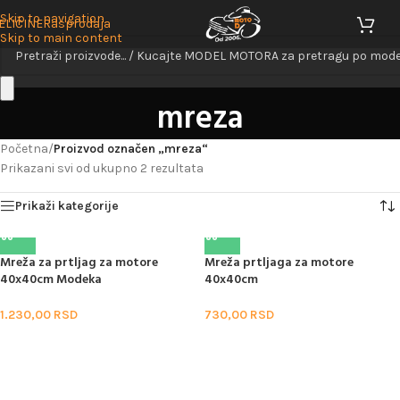
Skip to navigation
ELIČINE
Rasprodaja
Skip to main content
mreza
Početna
/
Proizvod označen „mreza“
Prikazani svi od ukupno 2 rezultata
Prikaži kategorije
Mreža za prtljag za motore
Mreža prtljaga za motore
40x40cm Modeka
40x40cm
1.230,00
RSD
730,00
RSD