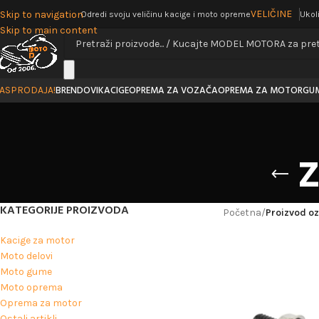
VELIČINE
Skip to navigation
Odredi svoju veličinu kacige i moto opreme
Ukol
Skip to main content
BRENDOVI
KACIGE
OPREMA ZA VOZAČA
OPREMA ZA MOTOR
GU
ASPRODAJA!
KATEGORIJE PROIZVODA
Početna
/
Proizvod o
Kacige za motor
Moto delovi
Moto gume
Moto oprema
Oprema za motor
Ostali artikli