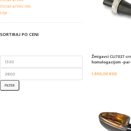
Ostali artikli mb
Ulje
SORTIRAJ PO CENI
Žmigavci CLI7027 crn
homologacijom -par
1.950,00
RSD
FILTER