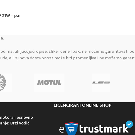
V 21W – par
a.
vodima, uključujući opise, slike i cene. Ipak, ne možemo garantovati po
nude, ali njihova dostupnost može biti promenljiva i ne možemo garan
LICENCIRANI ONLINE SHOP
 motora i osnovno
anje: Brzi vodič