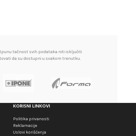
tpunu tačnost svih podataka niti isključiti
tovati da su dostupni u svakom trenutku.
KORISNI LINKOVI
Politika privanosti
Reklamacije
Uslovi korišćenja