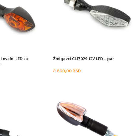
i ovalni LED sa
Žmigavci CLI7029 12V LED – par
-
2.800,00
RSD