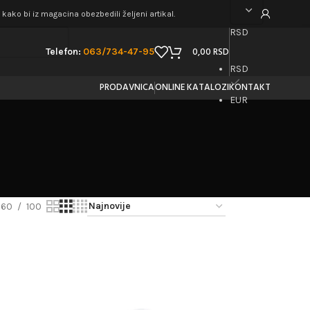
ako bi iz magacina obezbedili željeni artikal.
RSD
0,00
RSD
Telefon:
063/734-47-95
RSD
PRODAVNICA
ONLINE KATALOZI
KONTAKT
EUR
60
100