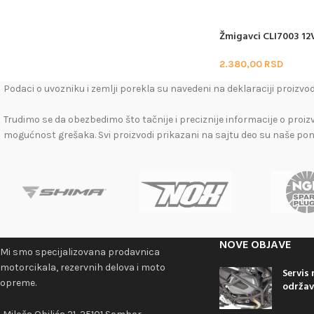
Žmigavci CLI7003 12
2.380,00
RSD
Podaci o uvozniku i zemlji porekla su navedeni na deklaraciji proizvod
Trudimo se da obezbedimo što tačnije i preciznije informacije o proiz
mogućnost grešaka. Svi proizvodi prikazani na sajtu deo su naše po
NOVE OBJAVE
Mi smo specijalizovana prodavnica
motorcikala, rezervnih delova i moto
Servis
opreme.
održav