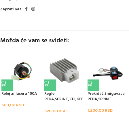
Zaprati nas:
Možda će vam se svideti:
Relej anlasera 100A
Regler
Prekidač žmigavaca
PEDA,SPRINT,CPI,KEE
PEDA,SPRINT
WAY 2T 50cc
500,00
RSD
1.200,00
RSD
520,00
RSD