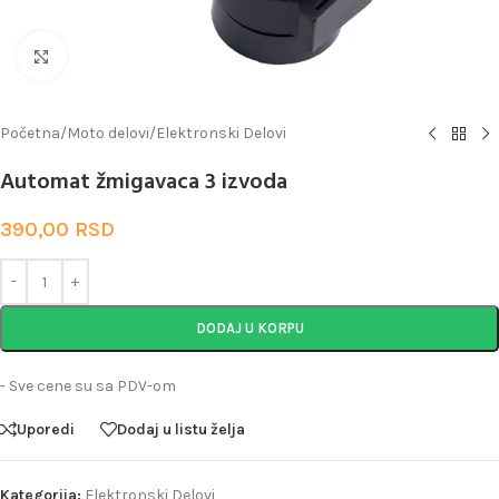
Uveličaj
Početna
/
Moto delovi
/
Elektronski Delovi
Automat žmigavaca 3 izvoda
390,00
RSD
DODAJ U KORPU
- Sve cene su sa PDV-om
Uporedi
Dodaj u listu želja
Kategorija:
Elektronski Delovi