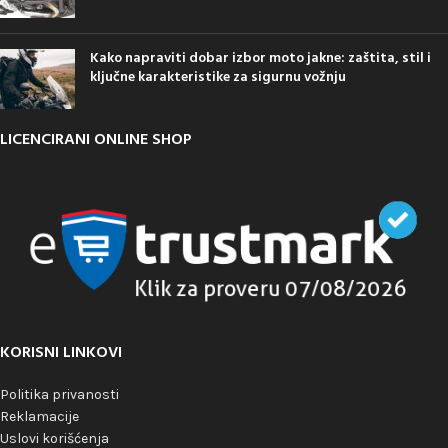
Kako napraviti dobar izbor moto jakne: zaštita, stil i
ključne karakteristike za sigurnu vožnju
LICENCIRANI ONLINE SHOP
KORISNI LINKOVI
Politika privanosti
Reklamacije
Uslovi korišćenja