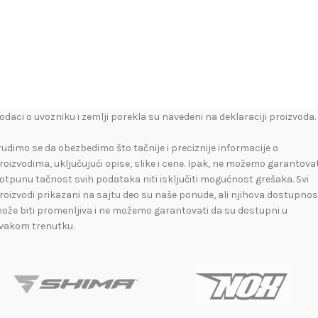
odaci o uvozniku i zemlji porekla su navedeni na deklaraciji proizvoda.
rudimo se da obezbedimo što tačnije i preciznije informacije o
roizvodima, uključujući opise, slike i cene. Ipak, ne možemo garantovat
otpunu tačnost svih podataka niti isključiti mogućnost grešaka. Svi
roizvodi prikazani na sajtu deo su naše ponude, ali njihova dostupnos
ože biti promenljiva i ne možemo garantovati da su dostupni u
vakom trenutku.