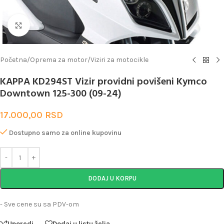
Uveličaj
Početna
/
Oprema za motor
/
Viziri za motocikle
KAPPA KD294ST Vizir providni povišeni Kymco
Downtown 125-300 (09-24)
17.000,00
RSD
Dostupno samo za online kupovinu
DODAJ U KORPU
- Sve cene su sa PDV-om
Uporedi
Dodaj u listu želja