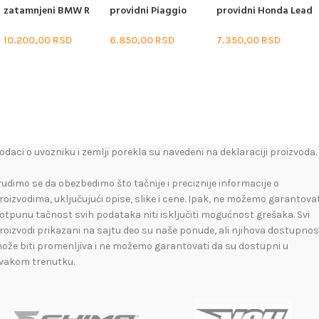
zatamnjeni BMW R
providni Piaggio
providni Honda Lead
1200 GS (13-15) /
Beverly 125-350 (10-
110 (08-14)
ADVENTURE (14-15)
20)
10.200,00
RSD
6.850,00
RSD
7.350,00
RSD
odaci o uvozniku i zemlji porekla su navedeni na deklaraciji proizvoda.
rudimo se da obezbedimo što tačnije i preciznije informacije o
roizvodima, uključujući opise, slike i cene. Ipak, ne možemo garantovat
otpunu tačnost svih podataka niti isključiti mogućnost grešaka. Svi
roizvodi prikazani na sajtu deo su naše ponude, ali njihova dostupnos
ože biti promenljiva i ne možemo garantovati da su dostupni u
vakom trenutku.