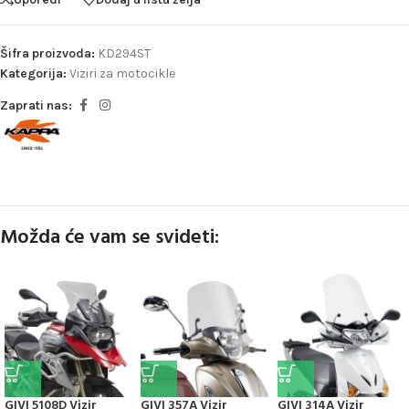
Šifra proizvoda:
KD294ST
Kategorija:
Viziri za motocikle
Zaprati nas:
Možda će vam se svideti:
GIVI 5108D Vizir
GIVI 357A Vizir
GIVI 314A Vizir