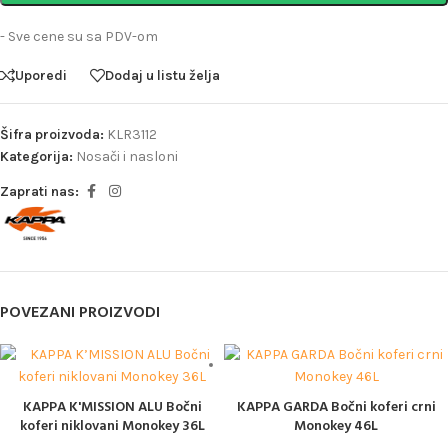
- Sve cene su sa PDV-om
Uporedi
Dodaj u listu želja
Šifra proizvoda:
KLR3112
Kategorija:
Nosači i nasloni
Zaprati nas:
POVEZANI PROIZVODI
KAPPA K'MISSION ALU Bočni
KAPPA GARDA Bočni koferi crni
koferi niklovani Monokey 36L
Monokey 46L