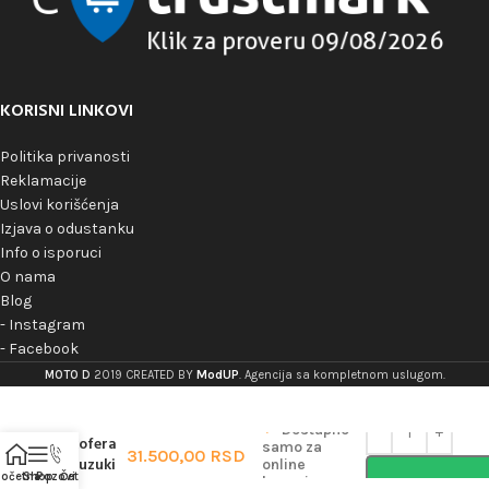
KORISNI LINKOVI
Politika privanosti
Reklamacije
Uslovi korišćenja
Izjava o odustanku
Info o isporuci
O nama
Blog
- Instagram
- Facebook
KAPPA
ModUP
MOTO D
2019 CREATED BY
. Agencija sa kompletnom uslugom.
KLR3112
Nosač
bočnih
Dostupno
kofera
samo za
31.500,00
RSD
Suzuki
online
očetna
Shop
Pozovi
Čet
kupovinu
DL 650