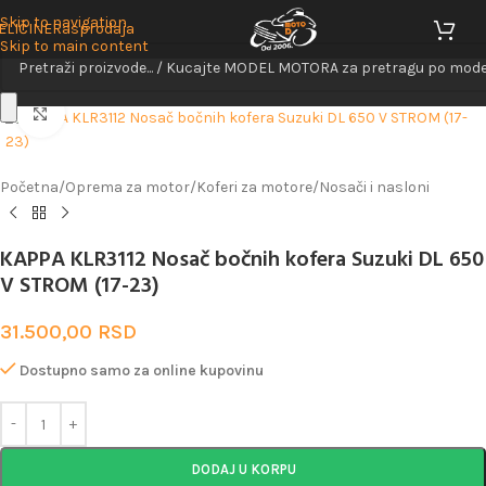
Skip to navigation
ELIČINE
Rasprodaja
Skip to main content
Uveličaj
Početna
/
Oprema za motor
/
Koferi za motore
/
Nosači i nasloni
KAPPA KLR3112 Nosač bočnih kofera Suzuki DL 650
V STROM (17-23)
31.500,00
RSD
Dostupno samo za online kupovinu
DODAJ U KORPU