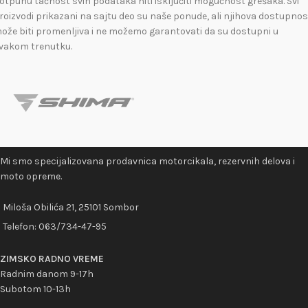
otpunu tačnost svih podataka niti isključiti mogućnost grešaka. Svi
roizvodi prikazani na sajtu deo su naše ponude, ali njihova dostupnos
ože biti promenljiva i ne možemo garantovati da su dostupni u
vakom trenutku.
Mi smo specijalizovana prodavnica motorcikala, rezervnih delova i
moto opreme.
Miloša Obilića 21, 25101 Sombor
Telefon:
063/734-47-95
ZIMSKO RADNO VREME
Radnim danom 9-17h
Subotom 10-13h