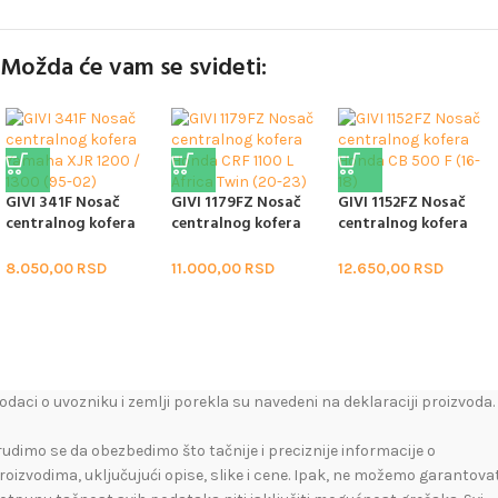
Možda će vam se svideti:
GIVI 341F Nosač
GIVI 1179FZ Nosač
GIVI 1152FZ Nosač
centralnog kofera
centralnog kofera
centralnog kofera
Yamaha XJR 1200 /
Honda CRF 1100 L
Honda CB 500 F (16-
1300 (95-02)
Africa Twin (20-23)
18)
8.050,00
RSD
11.000,00
RSD
12.650,00
RSD
odaci o uvozniku i zemlji porekla su navedeni na deklaraciji proizvoda.
rudimo se da obezbedimo što tačnije i preciznije informacije o
roizvodima, uključujući opise, slike i cene. Ipak, ne možemo garantovat