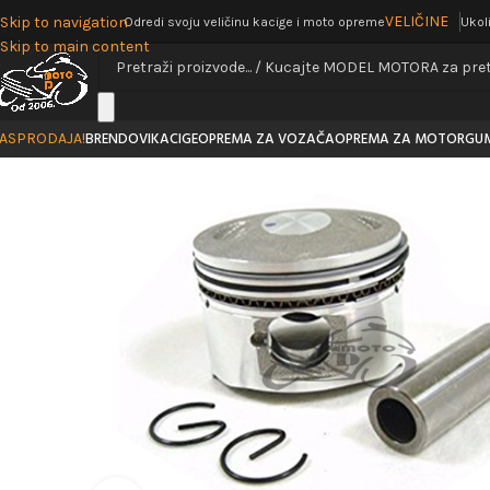
VELIČINE
Skip to navigation
Odredi svoju veličinu kacige i moto opreme
Ukol
Skip to main content
BRENDOVI
KACIGE
OPREMA ZA VOZAČA
OPREMA ZA MOTOR
GU
ASPRODAJA!