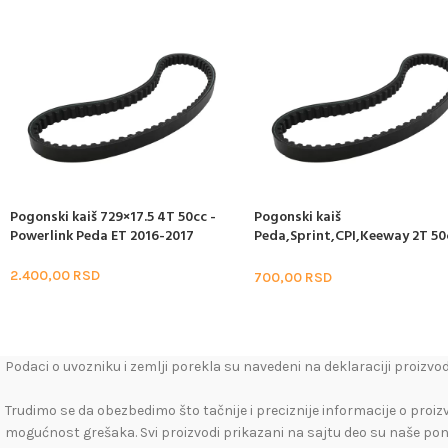
Pogonski kaiš 729×17.5 4T 50cc -
Pogonski kaiš
Powerlink Peda ET 2016-2017
Peda,Sprint,CPI,Keeway 2T 50
788x17x28
2.400,00
RSD
700,00
RSD
Podaci o uvozniku i zemlji porekla su navedeni na deklaraciji proizvod
Trudimo se da obezbedimo što tačnije i preciznije informacije o proiz
mogućnost grešaka. Svi proizvodi prikazani na sajtu deo su naše po