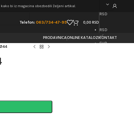
ako bi iz magacina obezbedili željeni artikal.
RSD
0,00
RSD
Telefon:
063/734-47-95
RSD
PRODAVNICA
ONLINE KATALOZI
KONTAKT
EUR
 Ø44
4