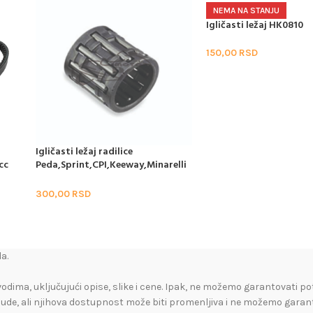
NEMA NA STANJU
Igličasti ležaj HK0810
150,00
RSD
Igličasti ležaj radilice
cc
Peda,Sprint,CPI,Keeway,Minarelli
2T 50cc Ø10 (10x14x13)
300,00
RSD
a.
vodima, uključujući opise, slike i cene. Ipak, ne možemo garantovati po
nude, ali njihova dostupnost može biti promenljiva i ne možemo garan