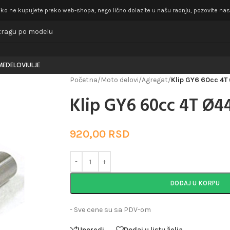
iko ne kupujete preko web-shopa, nego lično dolazite u našu radnju, pozovite nas k
ME
DELOVI
ULJE
Početna
/
Moto delovi
/
Agregat
/
Klip GY6 60cc 4T
Klip GY6 60cc 4T Ø4
920,00
RSD
DODAJ U KORPU
- Sve cene su sa PDV-om
Uporedi
Dodaj u listu želja