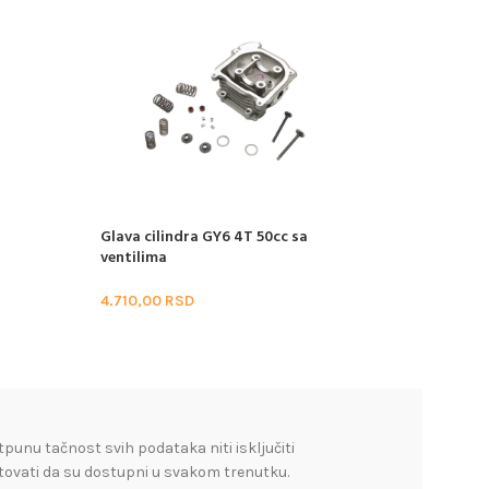
Glava cilindra GY6 4T 50cc sa
NEMA NA STANJU
ventilima
Glava cilindra 2T
Peda,Sprint,CPI,
4.710,00
RSD
40mm
1.350,00
RSD
tpunu tačnost svih podataka niti isključiti
tovati da su dostupni u svakom trenutku.