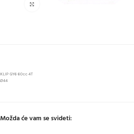
Uveličaj
KLIP GY6 60cc 4T
Ø44
Možda će vam se svideti: