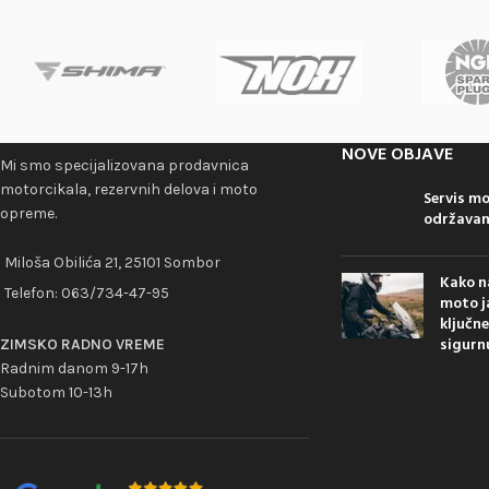
NOVE OBJAVE
Mi smo specijalizovana prodavnica
motorcikala, rezervnih delova i moto
Servis m
opreme.
održavanj
Miloša Obilića 21, 25101 Sombor
Kako n
Telefon:
063/734-47-95
moto ja
ključne
sigurn
ZIMSKO RADNO VREME
Radnim danom 9-17h
Subotom 10-13h