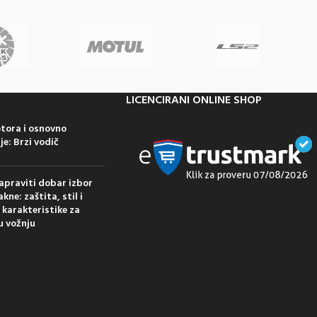
LICENCIRANI ONLINE SHOP
otora i osnovno
e: Brzi vodič
apraviti dobar izbor
kne: zaštita, stil i
 karakteristike za
u vožnju