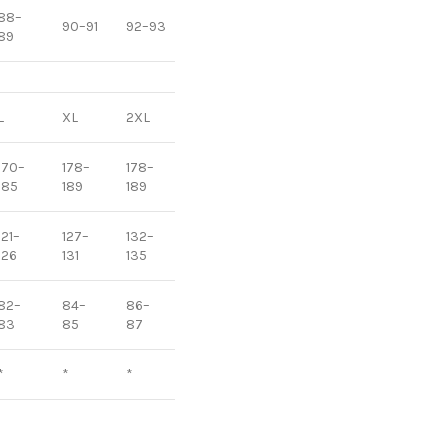
88–
90–91
92–93
94–95
94–95
94–95
89
L
XL
2XL
3XL
4XL
5XL
170–
178–
178–
181–
181–
181–
185
189
189
190
194
194
121–
127–
132–
136–
141–
144–
126
131
135
140
143
148
82–
84–
86–
88–
88–
88–
83
85
87
89
89
89
*
*
*
*
*
*