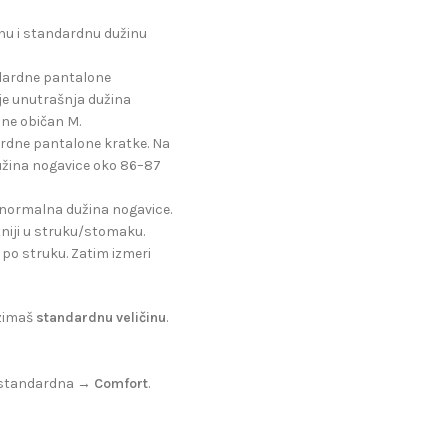
inu i standardnu dužinu
ndardne pantalone
i je unutrašnja dužina
a ne običan M.
dardne pantalone kratke. Na
 dužina nogavice oko 86–87
i normalna dužina nogavice.
otniji u struku/stomaku.
u po struku. Zatim izmeri
uzimaš
standardnu veličinu
.
je standardna →
Comfort
.