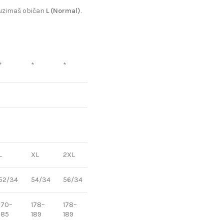
 uzimaš običan
L (Normal)
.
*
*
*
*
*
*
L
XL
2XL
3XL
4XL
5XL
52/34
54/34
56/34
58/34
60/34
62/34
170–
178–
178–
181–
181–
181–
185
189
189
190
194
194