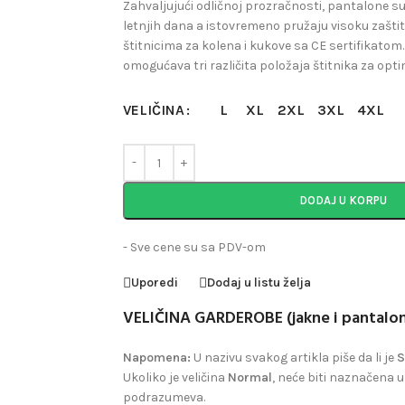
Zahvaljujući odličnoj prozračnosti, pantalone su
letnjih dana a istovremeno pružaju visoku zaštitu
štitnicima za kolena i kukove sa CE sertifikatom.
omogućava tri različita položaja štitnika za opti
L
XL
2XL
3XL
4XL
VELIČINA
DODAJ U KORPU
- Sve cene su sa PDV-om
Uporedi
Dodaj u listu želja
VELIČINA GARDEROBE (jakne i pantalo
Napomena:
U nazivu svakog artikla piše da li je
S
Ukoliko je veličina
Normal
, neće biti naznačena u 
podrazumeva.