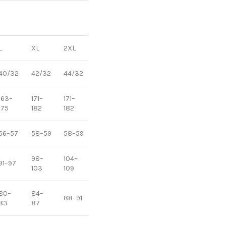
L
XL
2XL
3XL
4XL
5XL
40/32
42/32
44/32
46/32
48/32
50/32
163–
171–
171–
172–
172–
172–
175
182
182
188
188
188
56–57
58–59
58–59
62–63
62–63
62–63
98–
104–
116–
124–
91–97
110–115
103
109
123
131
80–
84–
100–
88–91
92–95
96–99
83
87
103