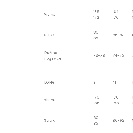
158–
164–
Visina
172
176
80–
Struk
86–92
85
Dužina
72–73
74–75
nogavice
LONG
S
M
170–
176–
Visina
186
188
80–
Struk
86–92
85