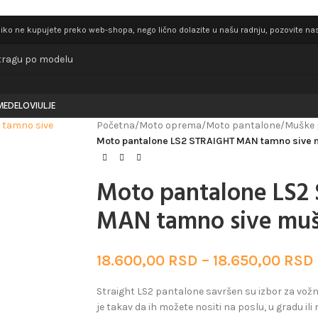
iko ne kupujete preko web-shopa, nego lično dolazite u našu radnju, pozovite nas 
ME
DELOVI
ULJE
Početna
/
Moto oprema
/
Moto pantalone
/
Muške 
Moto pantalone LS2 STRAIGHT MAN tamno sive
Moto pantalone LS2
MAN tamno sive mu
18.600,00
RSD
–
18.650,00
RSD
Straight LS2 pantalone savršen su izbor za vožnj
je takav da ih možete nositi na poslu, u gradu ili