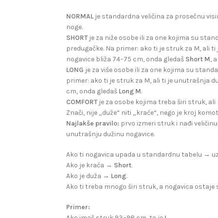
NORMAL
je standardna veličina za prosečnu vis
noge.
SHORT
je za niže osobe ili za one kojima su sta
predugačke. Na primer: ako ti je struk za M, ali t
nogavice bliža 74–75 cm, onda gledaš
Short M
, 
LONG
je za više osobe ili za one kojima su stan
primer: ako ti je struk za M, ali ti je unutrašnja
cm, onda gledaš
Long M
.
COMFORT
je za osobe kojima treba širi struk, al
Znači, nije „duže“ niti „kraće“, nego je kroj kom
Najlakše pravilo:
prvo izmeri struk i nađi veličin
unutrašnju dužinu nogavice.
Ako ti nogavica upada u standardnu tabelu → 
Ako je kraća →
Short
.
Ako je duža →
Long
.
Ako ti treba mnogo širi struk, a nogavica osta
Primer:
Ako imaš struk 93–98 cm, to je
L
.