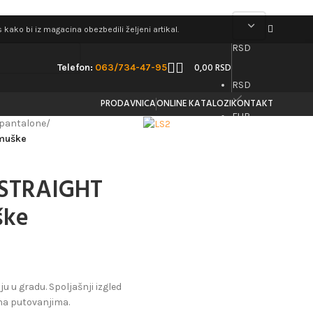
kako bi iz magacina obezbedili željeni artikal.
RSD
0,00
RSD
Telefon:
063/734-47-95
RSD
PRODAVNICA
ONLINE KATALOZI
KONTAKT
EUR
pantalone
/
 muške
 STRAIGHT
ške
u u gradu. Spoljašnji izgled
 na putovanjima.