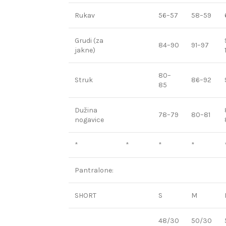
Rukav
56–57
58–59
Grudi (za
84–90
91–97
jakne)
80–
Struk
86–92
85
Dužina
78–79
80–81
nogavice
*
*
*
*
Pantralone:
SHORT
S
M
48/30
50/30