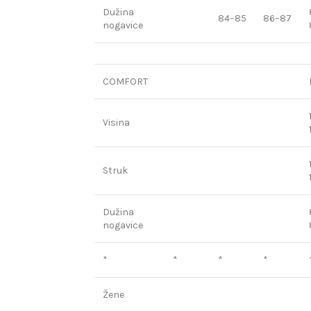
Dužina
84–85
86–87
nogavice
COMFORT
Visina
Struk
Dužina
nogavice
*
*
*
*
Žene