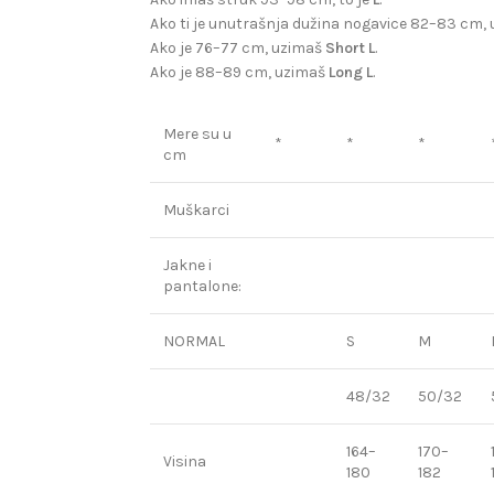
Ako ti je unutrašnja dužina nogavice 82–83 cm,
Ako je 76–77 cm, uzimaš
Short L
.
Ako je 88–89 cm, uzimaš
Long L
.
Mere su u
*
*
*
cm
Muškarci
Jakne i
pantalone:
NORMAL
S
M
48/32
50/32
164–
170–
Visina
180
182