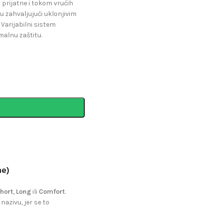
 prijatne i tokom vrućih
 zahvaljujući uklonjivim
 Varijabilni sistem
malnu zaštitu.
ne)
hort
,
Long
ili
Comfort
.
nazivu, jer se to