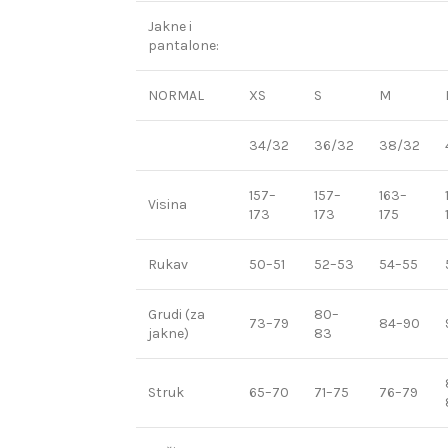
Jakne i
pantalone:
NORMAL
XS
S
M
34/32
36/32
38/32
157–
157–
163–
Visina
173
173
175
Rukav
50–51
52–53
54–55
Grudi (za
80–
73–79
84–90
jakne)
83
Struk
65–70
71–75
76–79