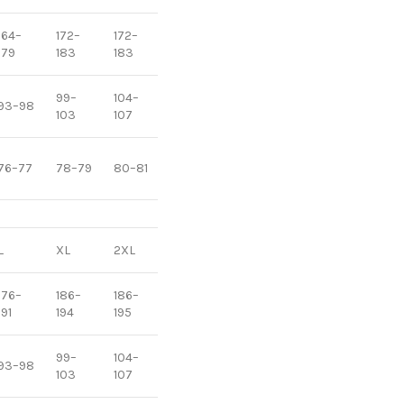
164–
172–
172–
175–
175–
175–
179
183
183
184
188
188
99–
104–
108–
116–
93–98
113–115
103
107
112
120
82–
82–
82–
76–77
78–79
80–81
83
83
83
L
XL
2XL
3XL
4XL
5XL
176–
186–
186–
187–
187–
187–
191
194
195
196
199
199
99–
104–
108–
116–
93–98
113–115
103
107
112
120