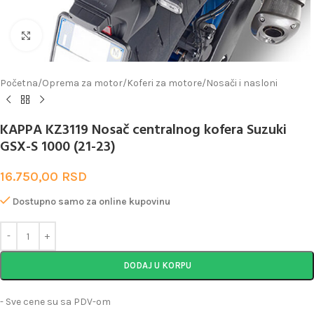
Uveličaj
Početna
/
Oprema za motor
/
Koferi za motore
/
Nosači i nasloni
KAPPA KZ3119 Nosač centralnog kofera Suzuki
GSX-S 1000 (21-23)
16.750,00
RSD
Dostupno samo za online kupovinu
DODAJ U KORPU
- Sve cene su sa PDV-om