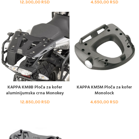
12.300,00
RSD
4.550,00
RSD
KAPPA KM8B Ploča za kofer
KAPPA KM5M Ploča za kofer
aluminijumska crna Monokey
Monolock
12.850,00
RSD
4.650,00
RSD