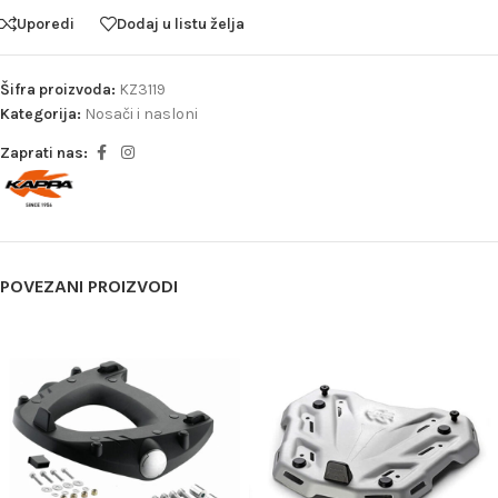
Uporedi
Dodaj u listu želja
Šifra proizvoda:
KZ3119
Kategorija:
Nosači i nasloni
Zaprati nas:
POVEZANI PROIZVODI