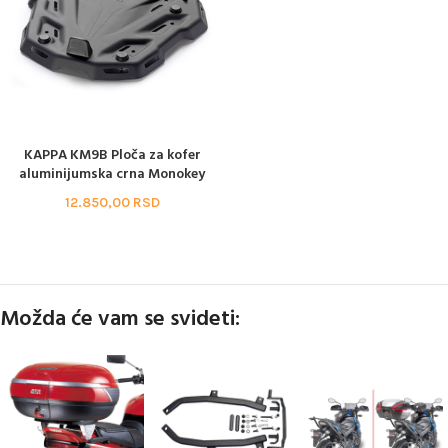
KAPPA KM9B Ploča za kofer
aluminijumska crna Monokey
12.850,00
RSD
Možda će vam se svideti: