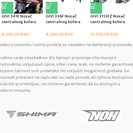
GIVI 341F Nosač
GIVI 336F Nosač
GIVI 3113FZ Nosač
centralnog kofera
centralnog kofera
centralnog kofera
Yamaha XJR 1200 /
Yamaha TDM 850
Suzuki GSX S750 (17-
1300 (95-02)
(96-01)
21)
8.050,00
RSD
9.350,00
RSD
13.750,00
RSD
odaci o uvozniku i zemlji porekla su navedeni na deklaraciji proizvoda.
rudimo se da obezbedimo što tačnije i preciznije informacije o
roizvodima, uključujući opise, slike i cene. Ipak, ne možemo garantovat
otpunu tačnost svih podataka niti isključiti mogućnost grešaka. Svi
roizvodi prikazani na sajtu deo su naše ponude, ali njihova dostupnos
ože biti promenljiva i ne možemo garantovati da su dostupni u
vakom trenutku.